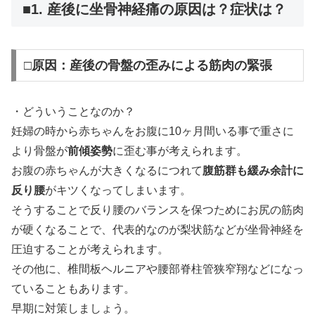
■1. 産後に坐骨神経痛の原因は？症状は？
□原因：産後の骨盤の歪みによる筋肉の緊張
・どういうことなのか？
妊婦の時から赤ちゃんをお腹に10ヶ月間いる事で重さに
より骨盤が
前傾姿勢
に歪む事が考えられます。
お腹の赤ちゃんが大きくなるにつれて
腹筋群も緩み余計に
反り腰
がキツくなってしまいます。
そうすることで反り腰のバランスを保つためにお尻の筋肉
が硬くなることで、代表的なのが梨状筋などが坐骨神経を
圧迫することが考えられます。
その他に、椎間板ヘルニアや腰部脊柱管狭窄翔などになっ
ていることもあります。
早期に対策しましょう。