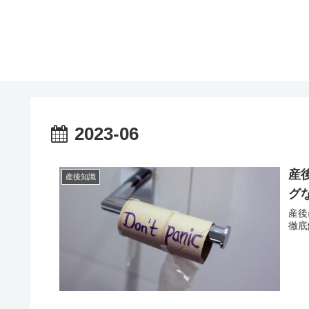
2023-06
産
産後知識
グ
産後
徹底