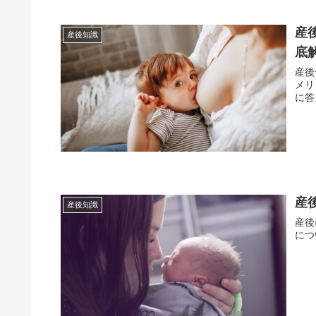
産
産後知識
底
産後
メリ
に答
産
産後知識
産後
につ