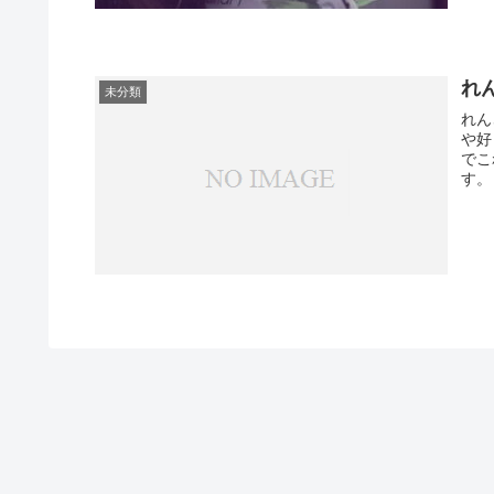
れ
未分類
れん
や好
でこ
す。