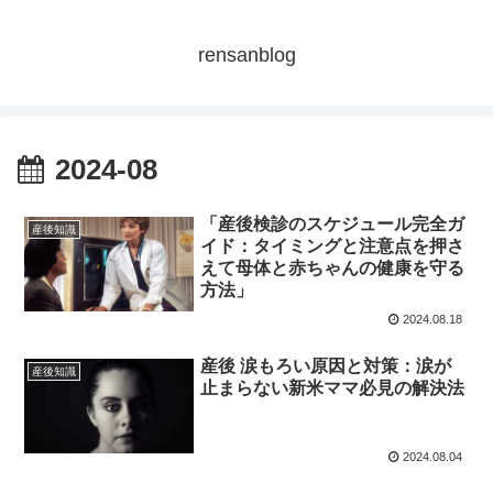
rensanblog
2024-08
「産後検診のスケジュール完全ガ
産後知識
イド：タイミングと注意点を押さ
えて母体と赤ちゃんの健康を守る
方法」
2024.08.18
産後 涙もろい原因と対策：涙が
産後知識
止まらない新米ママ必見の解決法
2024.08.04