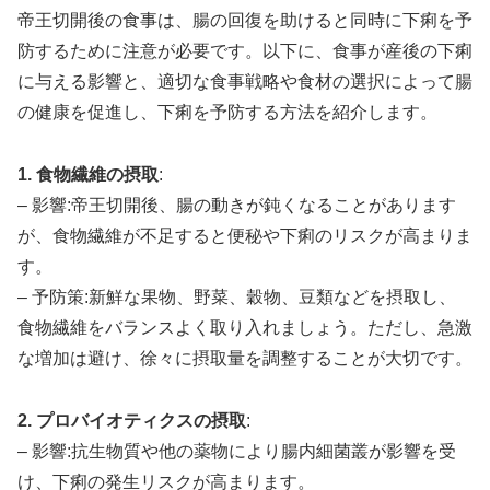
帝王切開後の食事は、腸の回復を助けると同時に下痢を予
防するために注意が必要です。以下に、食事が産後の下痢
に与える影響と、適切な食事戦略や食材の選択によって腸
の健康を促進し、下痢を予防する方法を紹介します。
1. 食物繊維の摂取
:
– 影響:帝王切開後、腸の動きが鈍くなることがあります
が、食物繊維が不足すると便秘や下痢のリスクが高まりま
す。
– 予防策:新鮮な果物、野菜、穀物、豆類などを摂取し、
食物繊維をバランスよく取り入れましょう。ただし、急激
な増加は避け、徐々に摂取量を調整することが大切です。
2. プロバイオティクスの摂取
:
– 影響:抗生物質や他の薬物により腸内細菌叢が影響を受
け、下痢の発生リスクが高まります。