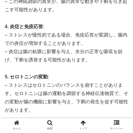
– この神経調節の異常が、腸の異常な動きや下痢を引き起
こす可能性があります。
4. 炎症と免疫応答
:
– ストレスが慢性的である場合、免疫応答が変調し、腸内
での炎症が増加することがあります。
– 炎症は腸の粘膜に影響を与え、水分の正常な吸収を妨
げ、下痢を誘発する可能性があります。
5. セロトニンの変動
:
– ストレスはセロトニンのバランスを崩すことがありま
す。セロトニンは腸の運動を調節する神経伝達物質で、そ
の変動が腸の機能に影響を与え、下痢の発生を促す可能性
があります。
注意点と対策
:
ホーム
検索
トップ
サイドバー